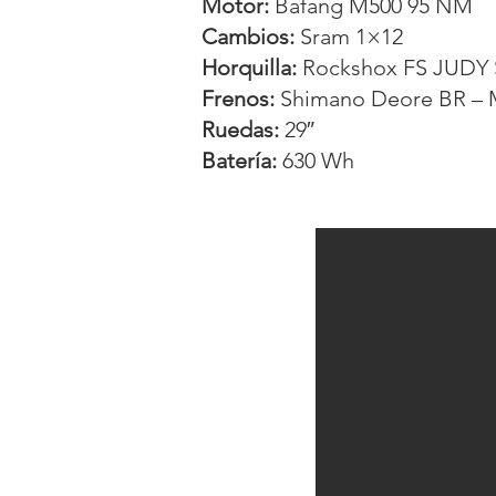
Motor:
Bafang M500 95 NM
Cambios:
Sram 1×12
Horquilla:
Rockshox FS JUDY 
Frenos:
Shimano Deore BR –
Ruedas:
29″
Batería:
630 Wh