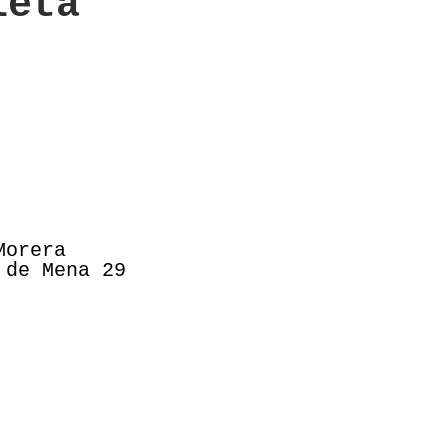
leta
Morera
 de Mena 29