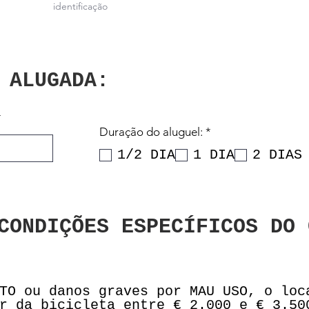
identificação
 ALUGADA:
O
Duração do aluguel:
*
b
1/2 DIA
1 DIA
2 DIAS
r
i
g
a
t
ó
CONDIÇÕES ESPECÍFICOS DO 
r
i
o
TO ou danos graves por MAU USO, o loc
r da bicicleta entre € 2.000 e € 3.50