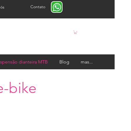
Contato
ós
spensão dianteira MTB
Blog
mas...
e-bike