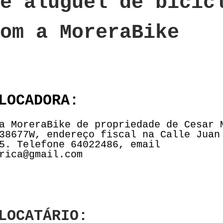
e aluguel de bicic
om a MoreraBike
LOCADORA:
a MoreraBike de propriedade de Cesar 
38677W, endereço fiscal na Calle Juan
5. Telefone 64022486, email
rica@gmail.com
LOCATÁRIO: