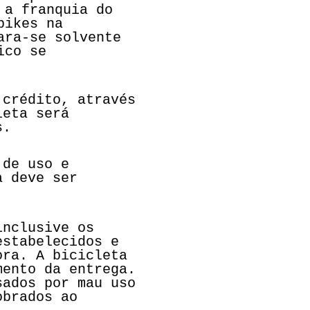
 a franquia do
bikes na
ara-se solvente
ico se
 crédito, através
leta será
s.
 de uso e
a deve ser
inclusive os
estabelecidos e
ora. A bicicleta
mento da entrega.
sados por mau uso
obrados ao