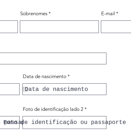
Sobrenomes
E-mail
r
Data de nascimento
*
e
q
u
i
r
e
Foto de identificação lado 2
d
u passaporte
Foto de identificação ou passaporte