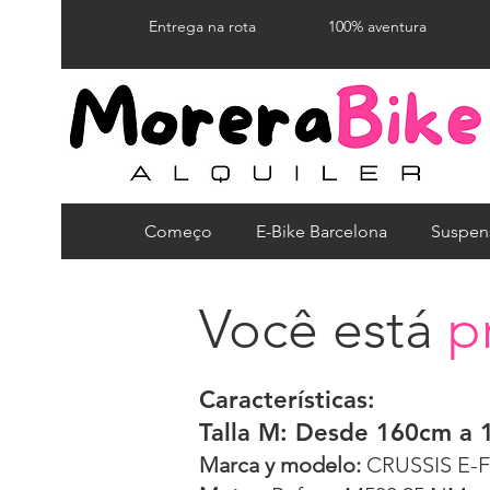
Entrega na rota
100% aventura
Começo
E-Bike Barcelona
Suspen
Você está
p
Características:
Talla M: Desde 160cm a 
Marca y modelo:
CRUSSIS E-F