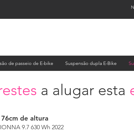
N
são de passeio de E-bike
Suspensão dupla E-Bike
Su
restes
a alugar esta
176cm de altura
IONNA 9.7 630 Wh 2022