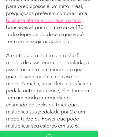
para preguiçosos é um mito irreal,
preguiçosos preferem comprar uma
bicicleta elétrica dobrável barata
...
brincadeira! por minuto ou de 170,
tudo depende do desejo que você
tem de se exigir naquele dia.
A e-btt ou e-mtb tem entre 3 e 5
modos de assistência de pedalada, a
assistência tem um modo eco que
quando você pedala, no caso do
motor Yamaha, a bicicleta eletrificada
pedala outro para você, eles também
têm um modo intermediário
chamado de tocks ou track que
multiplica sua pedalada por 2 e um
modo turbo ou Power que pode
multiplicar seu esforço em até 6,
imagine dar uma pedalada e a bike