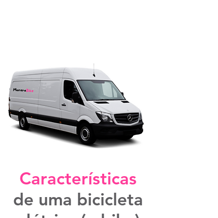
Sua bicicleta ao pé do
Características
caminho!
de uma bicicleta
Serviço de coleta