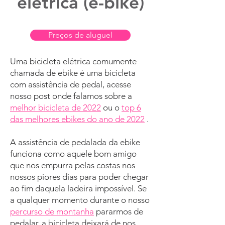
elétrica (e-bike)
móvel
em
Barcelona
e
Lleida
Preços de aluguel
Temos
pontos de coleta fixos
e
serviço móvel.
Uma bicicleta elétrica comumente
chamada de ebike é uma bicicleta
Basta nos informar qual a rota que
com assistência de pedal, acesse
deseja seguir e nós encontraremos
nosso post onde falamos sobre a
o
ponto de entrega mais próximo
.
melhor bicicleta de 2022
ou o
top 6
das melhores ebikes do ano de 2022
.
Se preferir, você pode parar em
nossa central de locação
para
A assistência de pedalada da ebike
coletar e entregar mais e-bikes.
funciona como aquele bom amigo
que nos empurra pelas costas nos
nossos piores dias para poder chegar
ao fim daquela ladeira impossível. Se
a qualquer momento durante o nosso
percurso de montanha
pararmos de
pedalar, a bicicleta deixará de nos