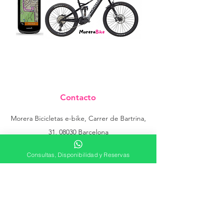
Contacto
Morera Bicicletas e-bike, Carrer de Bartrina,
31, 08030 Barcelona
Teléfono:
693 06 80 50
Consultas, Disponibilidad y Reservas
Recogidas y Entregas:
Para recoger o entregar una ebike
contacta
previamentente
con nosotros.