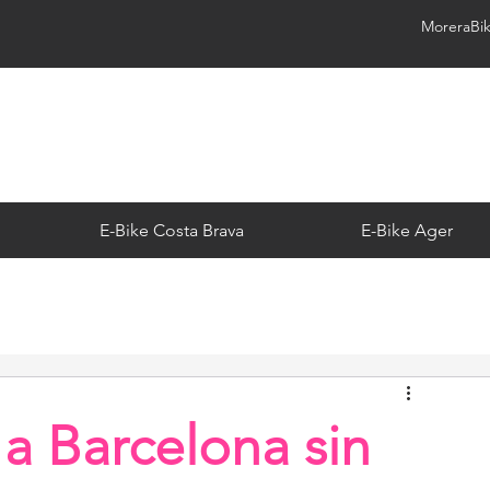
MoreraBi
E-Bike Costa Brava
E-Bike Ager
 a Barcelona sin