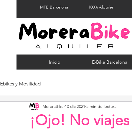
MTB Barcelona
100% Alquiler
Inicio
E-Bike Barcelona
Ebikes y Movilidad
MoreraBike
10 dic 2021
5 min de lectura
¡Ojo! No viajes