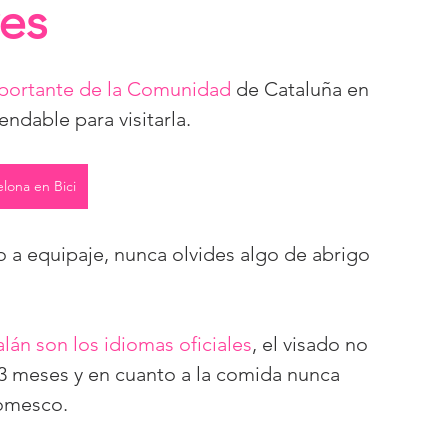
res
portante de la Comunidad
 de Cataluña en 
dable para visitarla. 
lona en Bici
o a equipaje, nunca olvides algo de abrigo 
alán son los idiomas oficiales
, el visado no 
3 meses y en cuanto a la comida nunca 
romesco.